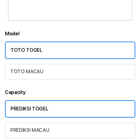
Model
TOTO TOGEL
TOTO MACAU
Capacity
PREDIKSI TOGEL
PREDIKSI MACAU