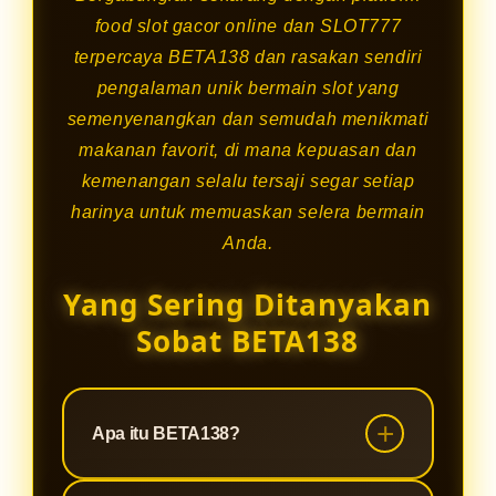
food slot gacor online dan SLOT777
terpercaya BETA138 dan rasakan sendiri
pengalaman unik bermain slot yang
semenyenangkan dan semudah menikmati
makanan favorit, di mana kepuasan dan
kemenangan selalu tersaji segar setiap
harinya untuk memuaskan selera bermain
Anda.
Yang Sering Ditanyakan
Sobat BETA138
Apa itu BETA138?
BETA138 adalah platform penyedia